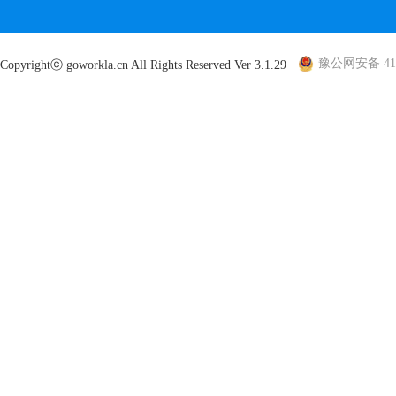
豫公网安备 410
Copyrightⓒ goworkla.cn All Rights Reserved Ver 3.1.29